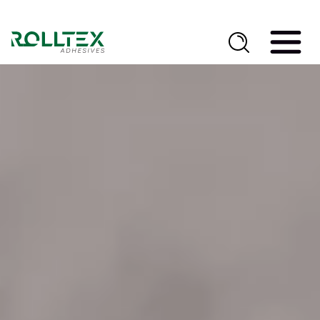
Основна
навіґація