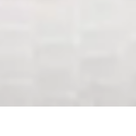
Склеювання шарів м'яких меблів та
матраців
– це технологічний процес